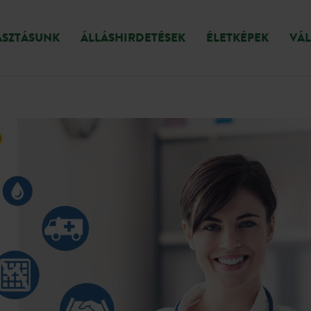
ASZTÁSUNK
ÁLLÁSHIRDETÉSEK
ÉLETKÉPEK
VÁL