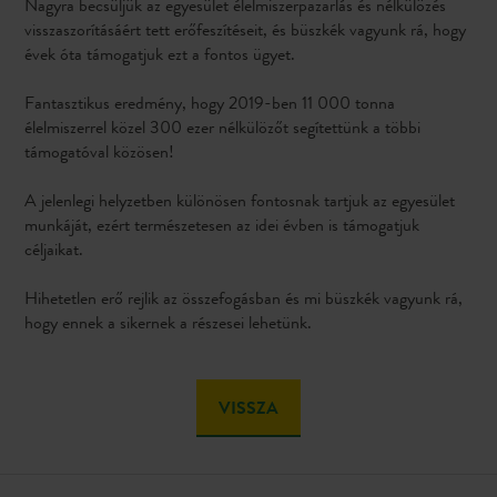
Nagyra becsüljük az egyesület élelmiszerpazarlás és nélkülözés
visszaszorításáért tett erőfeszítéseit, és büszkék vagyunk rá, hogy
évek óta támogatjuk ezt a fontos ügyet.
Fantasztikus eredmény, hogy 2019-ben 11 000 tonna
élelmiszerrel közel 300 ezer nélkülözőt segítettünk a többi
támogatóval közösen!
A jelenlegi helyzetben különösen fontosnak tartjuk az egyesület
munkáját, ezért természetesen az idei évben is támogatjuk
céljaikat.
Hihetetlen erő rejlik az összefogásban és mi büszkék vagyunk rá,
hogy ennek a sikernek a részesei lehetünk.
VISSZA