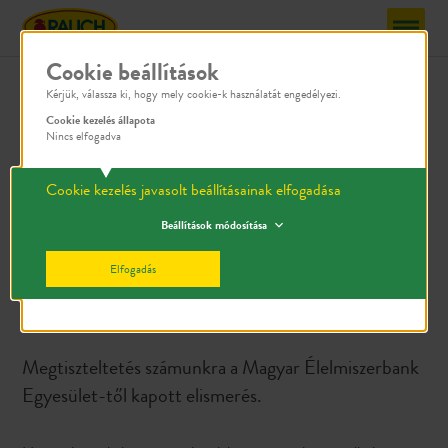
Cookie beállítások
Kérjük, válassza ki, hogy mely cookie-k használatát engedélyezi.
Cookie kezelés állapota
Nincs elfogadva
Cookie kezelés javasolt beállításainak elfogadása
Beállítások módosítása
Elfogadás
Támogatások
Megtiszteltetés számunkra a Magyar Élelmiszerbank
Egyesület-től kapott elismerés.