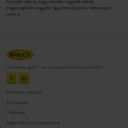
A projekt célja az, hogy a kisebb–nagyobb sikerek
megünneplésére nagyobb figyelmet szánjunk a hétköznapok
során is.
„Természetesen együtt!” - ez a mi szlogenünk és ez közös sikerünk titka is!
Adatkezelési szabályzat
Cookie kezelés
Oldaltérkép
Belépés RAUCH munkatársaknak