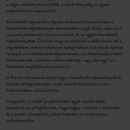
a céges eredményhez kötődik, a másik fele pedig az egyéni
teljesítményhez kapcsolódik.
Kiemelkedő teljesítmény díjazási rendszerünk kimondottan a
mintaértékű teljesítmények elismerésére szolgál. Külön díjazzuk a
csapatok példaértékű közös munkáját, és az egyéni kiemelkedő
teljesítményeket. Örülünk, hogy az utóbbiból sokféle fordul elő a
cég életében, ezért a különböző kategóriákban különböző díjakkal
ismerjük el munkatársaink teljesítményét, ami lehet kisebb értékű
élményajándék, szállodai wellness hétvége, vagy akár egy havi
fizetésnek megfelelő pénzjutalom is.
A Rauch-nál teszünk azért, hogy a kiemelkedő teljesítményekről
minden kolléga értesüljön, ezért ezekről rendszeresen havi
hírlevelünkben számolunk be.
A legújabb „5 érték” projektünkben egyik munkavállalói
csapatunk azzal foglalkozott, hogy hogyan tudnánk a dicséretet
és a pozitív visszajelzést jobban beépíteni a mindennapos
működésünkbe.