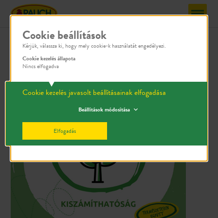
Cookie beállítások
5 érték
Kérjük, válassza ki, hogy mely cookie-k használatát engedélyezi.
Cookie kezelés állapota
Nincs elfogadva
Cookie kezelés javasolt beállításainak elfogadása
Beállítások módosítása
Elfogadás