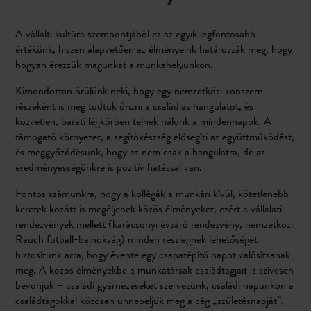
A vállalti kultúra szempontjából ez az egyik legfontosabb
értékünk, hiszen alapvetően az élményeink határozzák meg, hogy
hogyan érezzük magunkat a munkahelyünkön.
Kimondottan örülünk neki, hogy egy nemzetközi konszern
részeként is meg tudtuk őrizni a családias hangulatot, és
közvetlen, baráti légkörben telnek nálunk a mindennapok. A
támogató környezet, a segítőkészség elősegíti az együttműködést,
és meggyőződésünk, hogy ez nem csak a hangulatra, de az
eredményességünkre is pozitív hatással van.
Fontos számunkra, hogy a kollégák a munkán kívül, kötetlenebb
keretek között is megéljenek közös élményeket, ezért a vállalati
rendezvények mellett (karácsonyi évzáró rendezvény, nemzetközi
Rauch futball-bajnokság) minden részlegnek lehetőséget
biztosítunk arra, hogy évente egy csapatépítő napot valósítsanak
meg. A közös élményekbe a munkatársak családtagjait is szívesen
bevonjuk – családi gyárnézéseket szervezünk, családi napunkon a
családtagokkal közösen ünnepeljük meg a cég „születésnapját”,