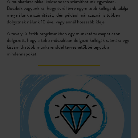
A munkatársainkkal kölcsönösen számíthatunk egymásra.
Büszkék vagyunk rá, hogy évről évre egyre több kollégánk találja
meg nálunk a számítását, idén például már száznál is többen
dolgoznak nálunk 10 éve, vagy ennél hosszabb ideje.
A tavalyi 5 érték projektünkben egy munkatársi csapat azon
dolgozott, hogy a több műszakban dolgozó kollégák számára egy
kiszámíthatóbb munkarenddel tervezhetőbbé tegyük a
mindennapokat.