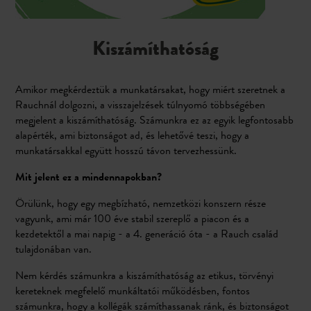
Kiszámíthatóság
Amikor megkérdeztük a munkatársakat, hogy miért szeretnek a
Rauchnál dolgozni, a visszajelzések túlnyomó többségében
megjelent a kiszámíthatóság. Számunkra ez az egyik legfontosabb
alapérték, ami biztonságot ad, és lehetővé teszi, hogy a
munkatársakkal együtt hosszú távon tervezhessünk.
Mit jelent ez a mindennapokban?
Örülünk, hogy egy megbízható, nemzetközi konszern része
vagyunk, ami már 100 éve stabil szereplő a piacon és a
kezdetektől a mai napig - a 4. generáció óta - a Rauch család
tulajdonában van.
Nem kérdés számunkra a kiszámíthatóság az etikus, törvényi
kereteknek megfelelő munkáltatói működésben, fontos
számunkra, hogy a kollégák számíthassanak ránk, és biztonságot