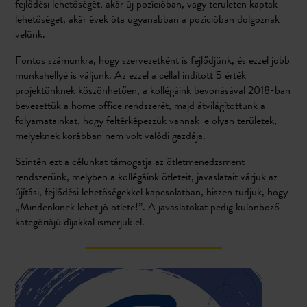
fejlődési lehetőségét, akár új pozícióban, vagy területen kaptak
lehetőséget, akár évek óta ugyanabban a pozícióban dolgoznak
velünk.
Fontos számunkra, hogy szervezetként is fejlődjünk, és ezzel jobb
munkahellyé is váljunk. Az ezzel a céllal indított 5 érték
projektünknek köszönhetően, a kollégáink bevonásával 2018-ban
bevezettük a home office rendszerét, majd átvilágítottunk a
folyamatainkat, hogy feltérképezzük vannak-e olyan területek,
melyeknek korábban nem volt valódi gazdája.
Szintén ezt a célunkat támogatja az ötletmenedzsment
rendszerünk, melyben a kollégáink ötleteit, javaslatait várjuk az
újítási, fejlődési lehetőségekkel kapcsolatban, hiszen tudjuk, hogy
„Mindenkinek lehet jó ötlete!”. A javaslatokat pedig különböző
kategóriájú díjakkal ismerjük el.