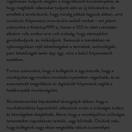
rugalmasan tudjunk reagálni a megváltozott körülményekre, és
hogy megfelelő válaszokat tudjunk adni az új kihívásokra, de
emellett a törekvésünk, hogy mindig jobbak legyünk abban, amit
csinálunk, folyamatos innovációra sarkall minket – ezt jelenti
számunkra a #startup1919 is, hiszen a 100 év alatt számtalan
alkalom volt, amikor arra volt szükség, hogy startupként
gondolkodjunk, és működjünk. Keressük a trendekben és
újdonságokban rejlő lehetőségeket a termékek, technológiák,
piaci lehetőségek terén épp úgy, mint a belső folyamataink
esetében.
Fontos számunkra, hogy a kollégáink is úgy érezzék, hogy a
munkájukat egy modern munkakörnyezetben végezhetik, és az
automatizált megoldások és digitalizált folyamatok segítik a
hatékonyabb munkavégzést.
Munkatársainkat képzésekkel támogatjuk abban, hogy a
munkakörükhöz kapcsolódó változások során a szükséges tudást
és készségeket elsajátítsák, illetve, hogy a munkájukhoz szükséges
ismereteiket naprakészen tartsák, vagy bővítsék. Örülünk neki,
hogy kollégáink nagy része megtalálta nálunk a személyes