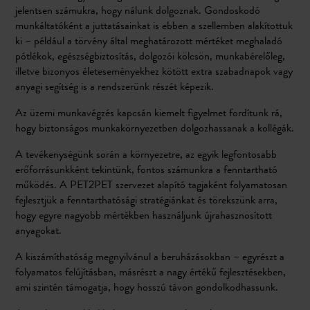
jelentsen számukra, hogy nálunk dolgoznak. Gondoskodó
munkáltatóként a juttatásainkat is ebben a szellemben alakítottuk
ki – például a törvény által meghatározott mértéket meghaladó
pótlékok, egészségbiztosítás, dolgozói kölcsön, munkabérelőleg,
illetve bizonyos életeseményekhez kötött extra szabadnapok vagy
anyagi segítség is a rendszerünk részét képezik.
Az üzemi munkavégzés kapcsán kiemelt figyelmet fordítunk rá,
hogy biztonságos munkakörnyezetben dolgozhassanak a kollégák.
A tevékenységünk során a környezetre, az egyik legfontosabb
erőforrásunkként tekintünk, fontos számunkra a fenntartható
működés. A PET2PET szervezet alapító tagjaként folyamatosan
fejlesztjük a fenntarthatósági stratégiánkat és törekszünk arra,
hogy egyre nagyobb mértékben használjunk újrahasznosított
anyagokat.
A kiszámíthatóság megnyilvánul a beruházásokban – egyrészt a
folyamatos felújításban, másrészt a nagy értékű fejlesztésekben,
ami szintén támogatja, hogy hosszú távon gondolkodhassunk.