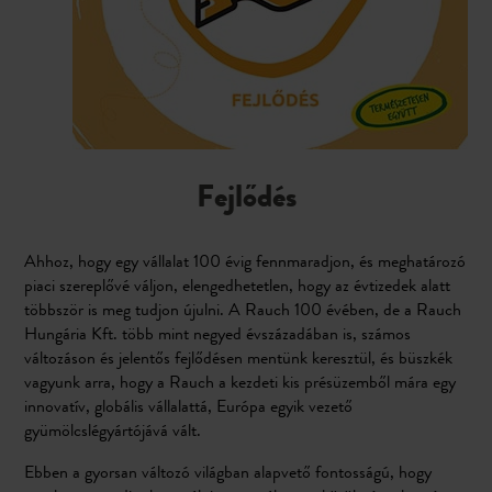
Fejlődés
Ahhoz, hogy egy vállalat 100 évig fennmaradjon, és meghatározó
piaci szereplővé váljon, elengedhetetlen, hogy az évtizedek alatt
többször is meg tudjon újulni. A Rauch 100 évében, de a Rauch
Hungária Kft. több mint negyed évszázadában is, számos
változáson és jelentős fejlődésen mentünk keresztül, és büszkék
vagyunk arra, hogy a Rauch a kezdeti kis présüzemből mára egy
innovatív, globális vállalattá, Európa egyik vezető
gyümölcslégyártójává vált.
Ebben a gyorsan változó világban alapvető fontosságú, hogy