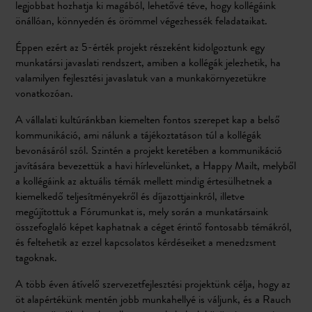
legjobbat hozhatja ki magából, lehetővé téve, hogy kollégáink
önállóan, könnyedén és örömmel végezhessék feladataikat.
Éppen ezért az 5-érték projekt részeként kidolgoztunk egy
munkatársi javaslati rendszert, amiben a kollégák jelezhetik, ha
valamilyen fejlesztési javaslatuk van a munkakörnyezetükre
vonatkozóan.
A vállalati kultúránkban kiemelten fontos szerepet kap a belső
kommunikáció, ami nálunk a tájékoztatáson túl a kollégák
bevonásáról szól. Szintén a projekt keretében a kommunikáció
javítására bevezettük a havi hírlevelünket, a Happy Mailt, melyből
a kollégáink az aktuális témák mellett mindig értesülhetnek a
kiemelkedő teljesítményekről és díjazottjainkról, illetve
megújítottuk a Fórumunkat is, mely során a munkatársaink
összefoglaló képet kaphatnak a céget érintő fontosabb témákról,
és feltehetik az ezzel kapcsolatos kérdéseiket a menedzsment
tagoknak.
A több éven átívelő szervezetfejlesztési projektünk célja, hogy az
öt alapértékünk mentén jobb munkahellyé is váljunk, és a Rauch