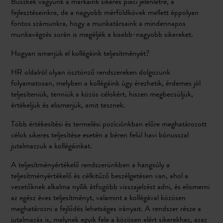
Büszkék vagyunk a márkáink sikeres piaci jelenlétre, a
fejlesztéseinkre, de a nagyobb mérföldkövek mellett éppolyan
fontos számunkra, hogy a munkatársaink a mindennapos
munkavégzés során is megéljék a kisebb-nagyobb sikereket.
Hogyan ismerjük el kollégáink teljesítményét?
HR oldalról olyan ösztönző rendszereken dolgozunk
folyamatosan, melyben a kollégáink úgy érezhetik, érdemes jól
teljesíteniük, tenniük a közös célokért, hiszen megbecsüljük,
értékeljük és elismerjük, amit tesznek.
Több értékesítési és termelési pozíciónkban előre meghatározott
célok sikeres teljesítése esetén a béren felül havi bónusszal
jutalmazzuk a kollégáinkat.
A teljesítményértékelő rendszerünkben a hangsúly a
teljesítményértékelő és célkitűző beszélgetésen van, ahol a
vezetőknek alkalma nyílik átfogóbb visszajelzést adni, és elismerni
az egész éves teljesítményt, valamint a kollégával közösen
meghatározni a fejlődés lehetséges irányait. A rendszer része a
jutalmazás is, melynek egyik fele a közösen elért sikerekhez, azaz